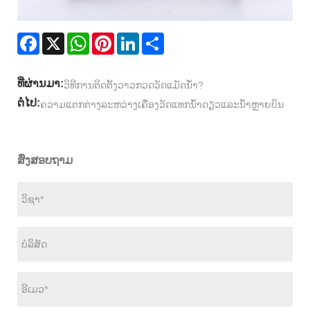
Facebook
X
WhatsApp
Pinterest
LinkedIn
Share
ທີ່ຜ່ານມາ:
ວິທີການຕິດຕັ້ງວາວກວດວັດແມັດນ້ໍາ?
ຕໍ່ໄປ:
ຄວາມແຕກຕ່າງລະຫວ່າງເຄື່ອງວັດແທກນ້ໍາດຽວແລະນ້ໍາຫຼາຍບິນ
ສົ່ງສອບຖາມ