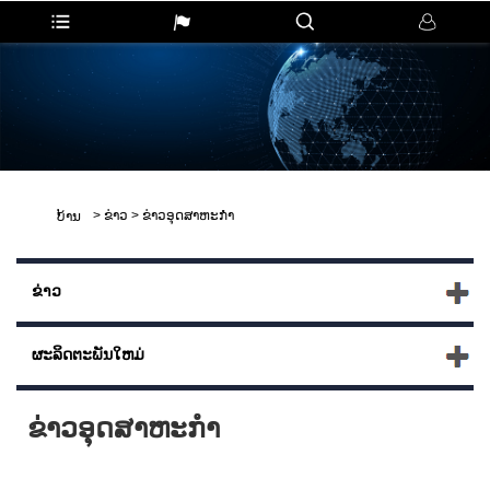
>
ຂ່າວ
>
ຂ່າວອຸດສາຫະກໍາ
ບ້ານ
ຂ່າວ
ຜະລິດຕະພັນໃຫມ່
ຂ່າວອຸດສາຫະກໍາ