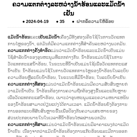
ຄວາມແຕກຕ່າງລະຫວ່າງນ້ໍາຮ້ອນແລະແມັດນ້ໍາ
ເຢັນ
●
2024-04-19
●
35
●
ຝາກຂໍ້ຄວາມໃຫ້ຂ້ອຍ
ແມັດນ້ໍາຮ້ອນ
ແລະ
ເຢັນ
ແມັດນ້ໍາ
ເຄື່ອງມືທັງສອງເຄີຍໃຊ້ໃນການວັດແທກ
ການໄຫຼຂອງນ້ໍາ, ແຕ່ມັນກໍ່ມີຄວາມແຕກຕ່າງທີ່ສໍາຄັນລະຫວ່າງພວກມັນ.
ຄວາມແຕກຕ່າງຄັ້ງທໍາອິດ
ແມ່ນວ່າແມັດນ້ໍາຮ້ອນແລະແມັດນ້ໍາເຢັນແມ່ນ
ໃຊ້ສໍາລັບນ້ໍາຂອງອຸນຫະພູມທີ່ແຕກຕ່າງກັນ. ນ້ໍາຮ້ອນແມ່ນໃຊ້ໃນການ
ວັດແທກກະແສນໍ້າຮ້ອນ, ໃນຂະນະທີ່ນ້ໍາເຢັນແມ່ນໃຊ້ເພື່ອວັດແທກກະແສ
ນໍ້າເຢັນ. ນ້ໍາຮ້ອນແມ່ນໃຊ້ໃນການວັດແທກການໄຫຼຂອງນ້ໍາຮ້ອນໃນລະບົບ
ຄວາມຮ້ອນຫຼືລະບົບນ້ໍາຮ້ອນ, ໃນຂະນະທີ່ມີນ້ໍາຮ້ອນ, ໃນລະບົບນ້ໍາເຢັນ.
ຄວາມແຕກຕ່າງທີ່ສອງ
ແມ່ນວ່າແມັດນ້ໍາຮ້ອນແມ່ນມີຄວາມສັບສົນຫຼາຍກ່
ວາແມັດນ້ໍາເຢັນ. ນ້ໍາຮ້ອນຕ້ອງການຄວາມຖືກຕ້ອງສູງຂື້ນແລະແກັບຫຼາຍ
ເພື່ອວັດແທກກະແສນໍ້າຮ້ອນ, ເພາະວ່າອຸນຫະພູມແລະຄວາມຫນາແຫນ້ນ
ຂອງນ້ໍາຮ້ອນສາມາດປ່ຽນແປງໄດ້ຕາມເວລາ. ແມັດນ້ໍາຮ້ອນຍັງຕ້ອງການ
ການອອກແບບທີ່ສັບສົນຫຼາຍຂື້ນເພື່ອປ້ອງກັນຄວາມເສຍຫາຍຂອງ
ສ່ວນປະກອບພາຍໃນໃນເວລາທີ່ນ້ໍາຮ້ອນໄຫລຜ່ານພວກມັນ.
ຄວາມແຕກຕ່າງທີສາມ
ແມ່ນວ່າແມັດນ້ໍາຮ້ອນແມ່ນມີລາຄາແພງກ່ວາແມັດ
ນ້ໍາເຢັນ. ເນື່ອງຈາກວ່າແມັດນ້ໍາຮ້ອນຕ້ອງການແກັບຮ້ອນແລະມີການອອກ