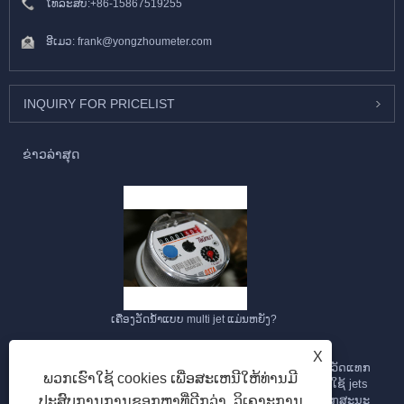
ໂທລະສັບ:
+86-15867519255
ອີເມວ:
frank@yongzhoumeter.com
INQUIRY FOR PRICELIST
ຂ່າວ​ລ່າ​ສຸດ
ເຄື່ອງວັດນ້ຳແບບ multi jet ແມ່ນຫຍັງ?
2023/09/28
X
ເຄື່ອງວັດແທກນໍ້າຫຼາຍເຈດ ເປັນເຄື່ອງວັດແທກນໍ້າທີ່ອອກແບບມາເພື່ອວັດແທກ
ພວກເຮົາໃຊ້ cookies ເພື່ອສະເຫນີໃຫ້ທ່ານມີ
ການໄຫຼຂອງນໍ້າຜ່ານທໍ່. ມັນຖືກເອີ້ນວ່າ "multi-jet" ເນື່ອງຈາກວ່າມັນໃຊ້ jets
ປະສົບການການຊອກຫາທີ່ດີກວ່າ, ວິເຄາະການ
ນ້ໍາຫຼາຍຫຼືສາຍນ້ໍາເພື່ອວັດແທກອັດຕາການໄຫຼຂອງນ້ໍາ. ນີ້ແມ່ນບາງລັກສະນະ