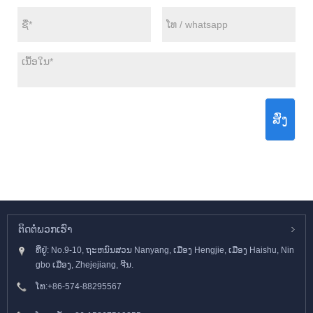
ສົ່ງ
ຕິດ​ຕໍ່​ພວກ​ເຮົາ
ທີ່ຢູ່: No.9-10, ຖະຫນົນສວນ Nanyang, ເມືອງ Hengjie, ເມືອງ Haishu, Nin
gbo ເມືອງ, Zhejejiang, ຈີນ.
ໂທ:
+86-574-88295567