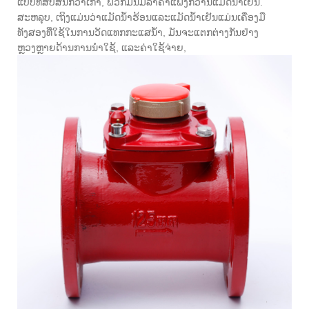
ແບບທີ່ສັບສົນກວ່າເກົ່າ, ພວກມັນມີລາຄາແພງກ່ວານແມັດນ້ໍາເຢັນ.
ສະຫລຸບ, ເຖິງແມ່ນວ່າແມັດນ້ໍາຮ້ອນແລະແມັດນ້ໍາເຢັນແມ່ນເຄື່ອງມື
ທັງສອງທີ່ໃຊ້ໃນການວັດແທກກະແສນໍ້າ, ມັນຈະແຕກຕ່າງກັນຢ່າງ
ຫຼວງຫຼາຍດ້ານການນໍາໃຊ້, ແລະຄ່າໃຊ້ຈ່າຍ,