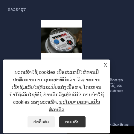
ຂ່າວ​ລ່າ​ສຸດ
ເຄື່ອງວັດນ້ຳແບບ multi jet ແມ່ນຫຍັງ?
X
ພວກເຮົາໃຊ້ cookies ເພື່ອສະເຫນີໃຫ້ທ່ານມີ
2023/09/28
ປະສົບການການຊອກຫາທີ່ດີກວ່າ, ວິເຄາະການ
ເຄື່ອງວັດແທກນໍ້າຫຼາຍເຈດ ເປັນເຄື່ອງວັດແທກນໍ້າທີ່ອອກແບບມາເພື່ອວັດແທກ
ການໄຫຼຂອງນໍ້າຜ່ານທໍ່. ມັນຖືກເອີ້ນວ່າ "multi-jet" ເນື່ອງຈາກວ່າມັນໃຊ້ jets
ເຂົ້າຊົມເວັບໄຊທ໌ແລະປັບແຕ່ງເນື້ອຫາ. ໂດຍການ
ນ້ໍາຫຼາຍຫຼືສາຍນ້ໍາເພື່ອວັດແທກອັດຕາການໄຫຼຂອງນ້ໍາ. ນີ້ແມ່ນບາງລັກສະນະ
ນໍາໃຊ້ເວັບໄຊທ໌ນີ້, ທ່ານຕົກລົງເຫັນດີກັບການນໍາໃຊ້
ແລະຄຸນລັກສະນະຫຼັກຂອງເຄື່ອງວັດແທກນໍ້າຫຼາຍແບບ:
cookies ຂອງພວກເຮົາ.
ນະໂຍບາຍຄວາມເປັນ
ສ່ວນຕົວ
ປະຕິເສດ
ຍອມຮັບ
ລິຂະສິດ© 2023 Ningbo Haishu Yongzhou ແມັດ CO., LTD - ສະຫງວນລິຂະສິດທຸກ
ຢ່າງ