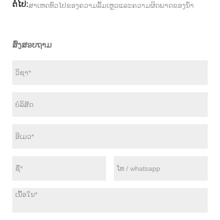
ຕໍ່ໄປ:
ສາເຫດທົ່ວໄປຂອງຄວາມລົ້ມເຫຼວແລະຄວາມຜິດພາດຂອງນ້ໍາ
ສົ່ງສອບຖາມ