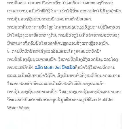
ການຕິດຕາມກວດກາເຄືອຂ່າຍນ້ໍາ: ໃນລະບົບການສະຫນອງນ້ໍາຂອງ
ເທດສະບານ, ແມັດນ້ໍາທີ່ໃຊ້ໃນການນໍາໃຊ້ນ້ໍາແລະການນໍາໃຊ້ຂໍ້ມູນສໍາລັບ
ການຄຸ້ມຄອງຊັບພະຍາກອນນ້ໍາແລະການກໍານົດເວລາ.
ການຊອກຄົ້ນຫາການຮົ່ວໄຫຼ: ໂດຍການປຽບທຽບຂໍ້ມູນການບໍລິໂພກຂອງ
ນ້ໍາໃນຊ່ວງເວລາທີ່ແຕກຕ່າງກັນ, ການຮົ່ວໄຫຼໃນເຄືອຂ່າຍການສະຫນອງ
ນໍ້າສາມາດຖືກຄົ້ນພົບໃນເວລາທີ່ຈະຫຼຸດຜ່ອນສິ່ງເສດເຫຼືອຂອງນ້ໍາ.
5. ການປົກປັກຮັກສາສິ່ງແວດລ້ອມແລະໂຄງການປະຫຍັດນໍ້າ
ການປົກປ້ອງຊັບພະຍາກອນນ້ໍາ: ໃນການປົກປ້ອງສິ່ງແວດລ້ອມແລະໂຄງ
ການປະຫຍັດນ້ໍາ,
ແມັດ Multi Jet ນ້ໍາແມັດ
ຖືກນໍາໃຊ້ໃນການຕິດຕາມ
ແລະປະເມີນຜົນການນໍາໃຊ້ນ້ໍາ, ສົ່ງເສີມການຈັດຕັ້ງປະຕິບັດມາດຕະການ
ໃນການປະຫຍັດນ້ໍາແລະປະເມີນຜົນປະສິດທິຜົນຂອງພວກເຂົາ.
ການຄຸ້ມຄອງຊັບພະຍາກອນນ້ໍາ: ໃນແງ່ຂອງການຄຸ້ມຄອງຊັບພະຍາກອນ
ນ້ໍາແລະກໍານົດສະຫນັບສະຫນູນຂໍ້ມູນທີ່ສະຫນອງໃຫ້ໂດຍ Multi Jet
Water Water