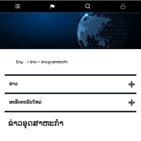
>
ຂ່າວ
>
ຂ່າວອຸດສາຫະກໍາ
ບ້ານ
ຂ່າວ
ຜະລິດຕະພັນໃຫມ່
ຂ່າວອຸດສາຫະກໍາ