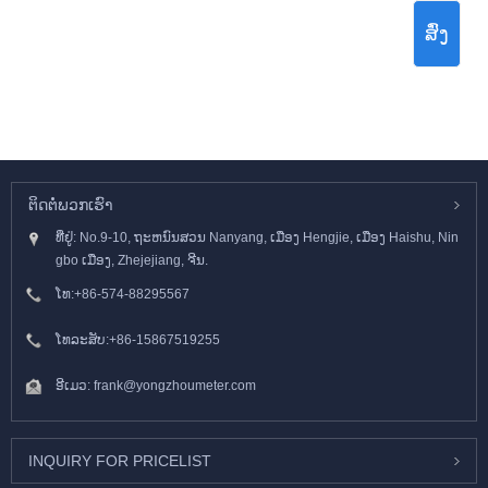
ສົ່ງ
ຕິດ​ຕໍ່​ພວກ​ເຮົາ
ທີ່ຢູ່: No.9-10, ຖະຫນົນສວນ Nanyang, ເມືອງ Hengjie, ເມືອງ Haishu, Nin
gbo ເມືອງ, Zhejejiang, ຈີນ.
ໂທ:
+86-574-88295567
ໂທລະສັບ:
+86-15867519255
ອີເມວ:
frank@yongzhoumeter.com
INQUIRY FOR PRICELIST