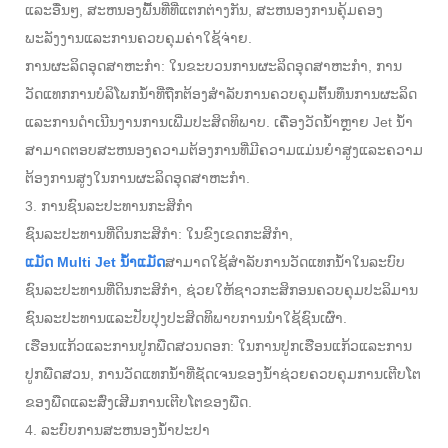
ແລະອື່ນໆ, ສະຫນອງພື້ນທີ່ທີ່ແຕກຕ່າງກັນ, ສະຫນອງການຄຸ້ມຄອງ
ພະລັງງານແລະການຄວບຄຸມຄ່າໃຊ້ຈ່າຍ.
ການຜະລິດອຸດສາຫະກໍາ: ໃນຂະບວນການຜະລິດອຸດສາຫະກໍາ, ການ
ວັດແທກການບໍລິໂພກນ້ໍາທີ່ຖືກຕ້ອງສໍາລັບການຄວບຄຸມຕົ້ນທຶນການຜະລິດ
ແລະການດໍາເນີນງານການເພີ່ມປະສິດທິພາບ. ເຄື່ອງວັດນ້ໍາຫຼາຍ Jet ນ້ໍາ
ສາມາດຕອບສະຫນອງຄວາມຕ້ອງການທີ່ມີຄວາມແມ່ນຍໍາສູງແລະຄວາມ
ຕ້ອງການສູງໃນການຜະລິດອຸດສາຫະກໍາ.
3. ການຊົນລະປະທານກະສິກໍາ
ຊົນລະປະທານທີ່ດິນກະສິກໍາ: ໃນຂົງເຂດກະສິກໍາ,
ແມັດ Multi Jet ນ້ໍາແມັດ
ສາມາດໃຊ້ສໍາລັບການວັດແທກນ້ໍາໃນລະບົບ
ຊົນລະປະທານທີ່ດິນກະສິກໍາ, ຊ່ວຍໃຫ້ຊາວກະສິກອນຄວບຄຸມປະລິມານ
ຊົນລະປະທານແລະປັບປຸງປະສິດທິພາບການນໍາໃຊ້ຊົນເຜົ່າ.
ເຮືອນແກ້ວແລະການປູກພືດສວນດອກ: ໃນການປູກເຮືອນແກ້ວແລະການ
ປູກພືດສວນ, ການວັດແທກນ້ໍາທີ່ຊັດເຈນຂອງນ້ໍາຊ່ວຍຄວບຄຸມການເຕີບໂຕ
ຂອງພືດແລະສົ່ງເສີມການເຕີບໂຕຂອງພືດ.
4. ລະບົບການສະຫນອງນ້ໍາປະປາ