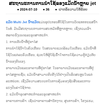
ສະຖານະການການນໍາໃຊ້ຂອງແມັດນ້ໍາຫຼາຍ jet
●
2024-07-10
●
36
●
ຝາກຂໍ້ຄວາມໃຫ້ຂ້ອຍ
ແມັດ Multi Jet ນ້ໍາແມັດ
ແມ່ນອຸປະກອນທີ່ໃຊ້ໃນການວັດແທກກະແສນໍ້າ
ໃນທໍ່. ມັນມີສະຖານະການການສະຫມັກທີ່ຫຼາກຫຼາຍ, ເຊິ່ງກວມເອົາ
ຫລາຍຂົງເຂດແລະອຸດສາຫະກໍາ.
1. ການເຮັດນ້ໍາທີ່ຢູ່ອາໄສ
ການນໍາໃຊ້ນ້ໍາໃນຄົວເຮືອນ: ໃນສະພາບແວດລ້ອມໃນເຮືອນ, ແມັດນ້ໍາທີ່
ໃຊ້ໃນແຕ່ລະຄົວເຮືອນ, ຊ່ວຍໃຫ້ຜູ້ໃຊ້ເຂົ້າໃຈການໃຊ້ຄວາມຮູ້ກ່ຽວກັບ
ນ້ໍາຂອງຕົນເອງ.
ອາພາດເມັນແລະອາຄານທີ່ຢູ່ອາໄສ: ໃນອາພາດເມັນແລະອາຄານທີ່ຢູ່
ອາໄສຫຼາຍຊັ້ນ, ແມັດນ້ໍາສາມາດຕິດຕັ້ງໄດ້ຢ່າງເປັນອິດສະຫຼະໃນແຕ່
ລະຫນ່ວຍ, ເຊິ່ງມີຄວາມສະດວກໃນການຄຸ້ມຄອງຊັບສິນແລະການ
ແບ່ງປັນຄ່າໃຊ້ຈ່າຍ.
2. ແມັດນ້ໍາອຸດສາຫະກໍາແລະອຸດສາຫະກໍາ
ອາຄານການຄ້າ: ເຊັ່ນວ່າອາຄານສໍານັກງານ, ສູນການຄ້າ, ໂຮງແຮມ,