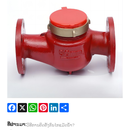
Facebook
X
WhatsApp
Pinterest
LinkedIn
Share
ທີ່ຜ່ານມາ:
ວິທີການຕິດຕັ້ງກົນໄກແມັດນ້ໍາ?